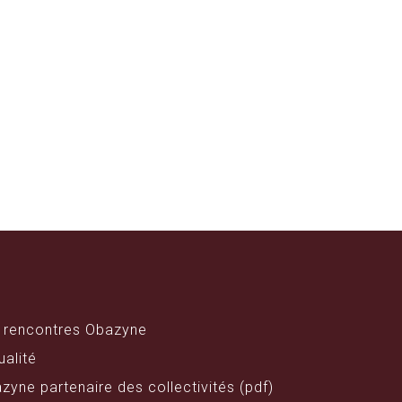
 rencontres Obazyne
ualité
zyne partenaire des collectivités (pdf)