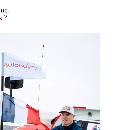
ême.
s ?