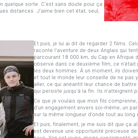
n quelque sorte. C‘est sans doute pour ça
ues distances. J’aime bien cet état, seul,
Et puis, je lui ai dit de regarder 2 films. Ce
raconte l’aventure de deux Anglais qui te
parcourant 18 000 km, du Cap en Afrique du
observe dans ce deuxième film, ce n'était pa
les deux hommes. À un moment, ils doivent 
et tout le monde leur conseille de ne pas 
aller, ce qui anéantit leur chance de battre
qui persiste jusqu'à la fin. Ils n’atteignent p
Ce que je voulais que mon fils comprenne, 
d’un engagement envers soi-même, un parten
sur la même longueur d’onde tout au long du
Et puis, finalement, je me suis dit que ça all
est devenue une opportunité précieuse de
nous. Yan est jeune, moins expérimenté, ma