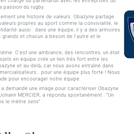
 en charge du partenariat avec les entreprises du
a passion du rugby.
galement une histoire de valeurs. Obazyne partage
valeurs propres au sport comme la convivialité, le
olidarité aussi : dans une équipe, il y a des armoires
s grands et chacun a besoin de l’autre et le
même. C’est une ambiance, des rencontres, un état
ojets en équipe crée un lien très fort entre les
bazyne et au-delà, car nous avons entraîné dans
mercialisateurs… pour une équipe plus forte ! Nous
ade pour encourager notre équipe.
 lui a demandé une image pour caractériser Obazyne
, Johann MERCIER, a répondu spontanément : “Un
ns le même sens”