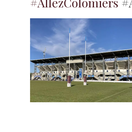
#AllezColomiers
#A