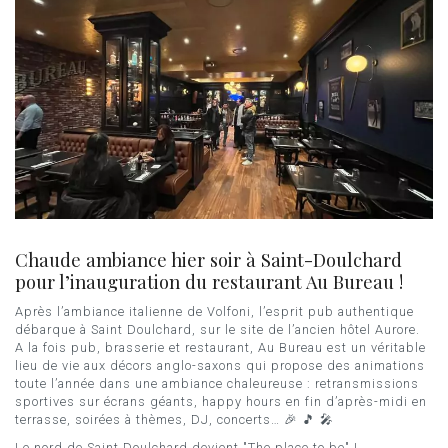
Chaude ambiance hier soir à Saint-Doulchard
pour l’inauguration du restaurant Au Bureau !
Après l’ambiance italienne de Volfoni, l’esprit pub authentique
débarque à Saint Doulchard, sur le site de l’ancien hôtel Aurore.
A la fois pub, brasserie et restaurant, Au Bureau est un véritable
lieu de vie aux décors anglo-saxons qui propose des animations
toute l’année dans une ambiance chaleureuse : retransmissions
sportives sur écrans géants, happy hours en fin d’après-midi en
terrasse, soirées à thèmes, DJ, concerts… 🎉 🎵 🎤
Le nord de Saint Doulchard devient "The place to be" !