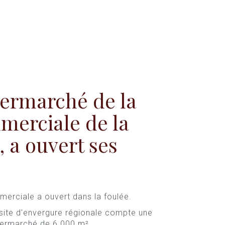
permarché de la
merciale de la
, a ouvert ses
erciale a ouvert dans la foulée.
site d'envergure régionale compte une
permarché de 6 000 m².