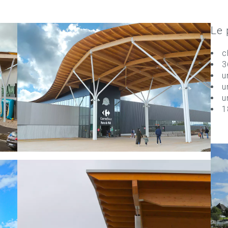
Le 
c
3
u
u
u
1