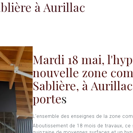
lière à Aurillac
Mardi 18 mai, l'hy
nouvelle zone com
Sablière, à Aurillac
porte
s
L'ensemble des enseignes de la zone comm
Aboutissement de 18 mois de travaux, ce 
quinzaine de moyennes surfaces et un hy