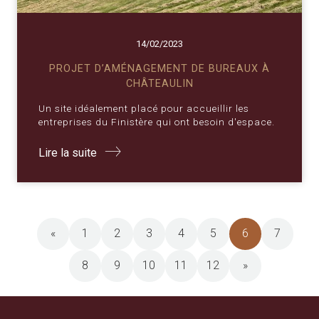
14/02/2023
PROJET D’AMÉNAGEMENT DE BUREAUX À
CHÂTEAULIN
Un site idéalement placé pour accueillir les
entreprises du Finistère qui ont besoin d'espace.
Lire la suite
«
1
2
3
4
5
6
7
8
9
10
11
12
»